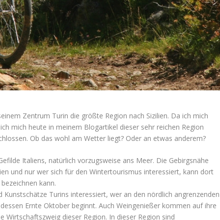
seinem Zentrum Turin die größte Region nach Sizilien. Da ich mich
 ich mich heute in meinem Blogartikel dieser sehr reichen Region
erschlossen. Ob das wohl am Wetter liegt? Oder an etwas anderem?
 Gefilde Italiens, natürlich vorzugsweise ans Meer. Die Gebirgsnähe
lien und nur wer sich für den Wintertourismus interessiert, kann dort
s bezeichnen kann.
nd Kunstschätze Turins interessiert, wer an den nördlich angrenzenden
, dessen Ernte Oktober beginnt. Auch Weingenießer kommen auf ihre
e Wirtschaftszweig dieser Region. In dieser Region sind