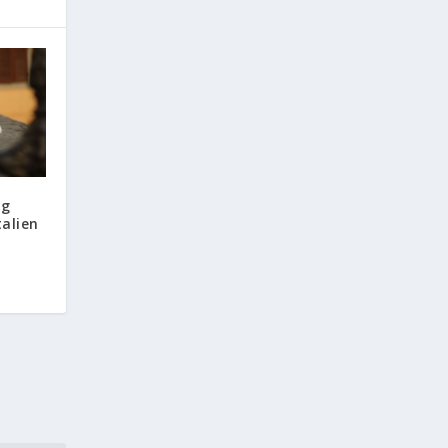
ng
talien